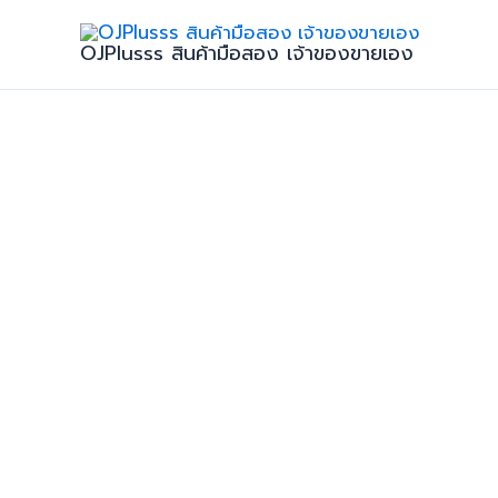
Skip
จำนวน
to
Audi
OJPlusss สินค้ามือสอง เจ้าของขายเอง
content
A5
45
Coupe
2020
ชิ้น