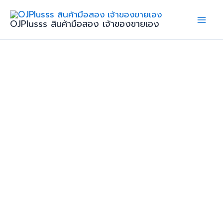
Skip
จำนวน
to
BMW
OJPlusss สินค้ามือสอง เจ้าของขายเอง
content
i8
Rosdster
2018
ชิ้น